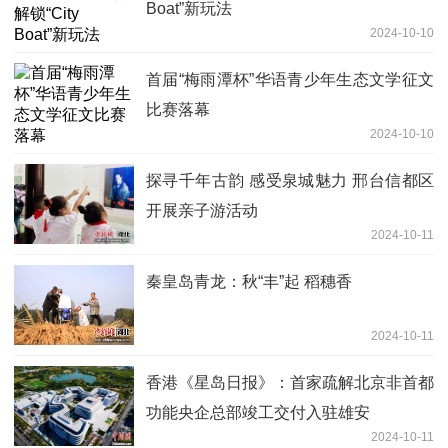
Boat”新玩法
2024-10-10
首届“梅雨潭杯”华语青少年生态文学征文
比赛落幕
2024-10-10
探寻千年古韵 感受泉城魅力 邢台信都区
开展亲子游活动
2024-10-11
秦皇岛青龙：秋“丰”起 稻穗香
2024-10-11
香港《星岛日报》：首家疏解北京非首都
功能央企总部竣工交付入驻雄安
2024-10-11