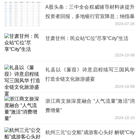
A股头条：三中全会权威辅导材料谈提升
投资者回报，多地银行官宣降息；纳指暴
2024-07-26
跌650点，特斯拉市值蒸发6500亿
甘肃甘州：民众站“C位”尽享“City”生活
2024-10-08
礼县以《蒹葭》诗意启程续写三国风华
打造全链文化旅游盛宴
2024-10-08
浙江商文旅深度融合 “人气流量”激活“消
费增量”
2024-10-10
杭州三元“公交船”成游客心头好 解锁“City